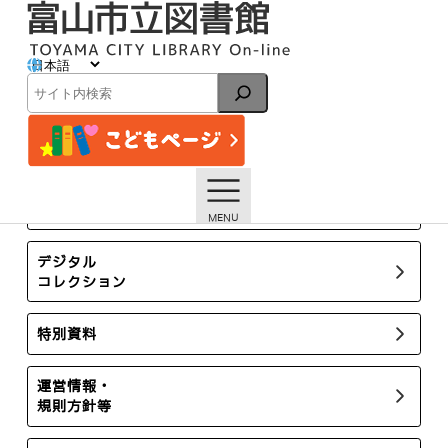
内
容
を
ス
お知らせ
キ
検
ッ
索
プ
トップページ
お知らせ一覧
TOP非表示
【6/16夜～6/17朝】TOYAMAキラリ作業停電に伴う図書館
システム等停止について
所蔵新聞・雑誌
デジタル
コレクション
特別資料
運営情報・
規則方針等