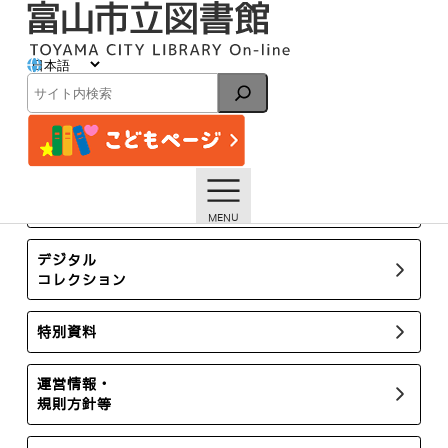
内
容
を
ス
お知らせ
キ
検
ッ
索
プ
トップページ
お知らせ一覧
お知らせ
所蔵新聞・雑誌
デジタル
コレクション
特別資料
運営情報・
規則方針等