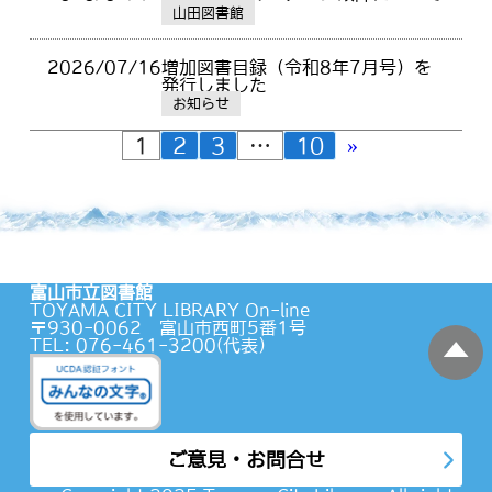
山田図書館
2026/07/16
増加図書目録（令和8年7月号）を
発行しました
お知らせ
»
1
2
3
…
10
富山市立図書館
TOYAMA CITY LIBRARY On-line
〒930-0062 富山市西町5番1号
TEL: 076-461-3200(代表）
蔵書検索
ご意見・お問合せ