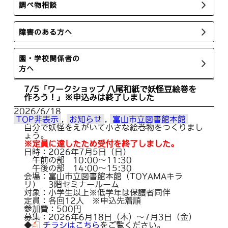
調べ物相談
障害のある方へ
園・学校関係者の
方へ
7/5「ワークショップ 八尾和紙で妖怪豆絵巻を
作ろう！」※申込みは終了しました
2026/6/18
TOP非表示
, 
お知らせ
, 
富山市立図書館本館
自分で妖怪をえがいて小さな絵巻物をつくりまし
ょう。
※定員に達したため受付を終了しました。
日時：2026年7月5日（日）
午前の部 10:00～11:30
午後の部 14:00～15:30
会場：富山市立図書館本館（TOYAMAキラ
リ） 3階セミナールーム
対象：小学生以上※低学年は保護者同伴
定員：各回12人 ※申込先着順
参加費：500円
募集：2026年6月18日（木）～7月3日（金）
◆
チラシはこちら
をご覧ください。