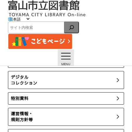
内
容
を
ス
お知らせ
キ
検
ッ
索
プ
トップページ
お知らせ一覧
TOP非表示
7/5「ワークショップ 八尾和紙で妖怪豆絵巻を作ろう！」※
申込みは終了しました
所蔵新聞・雑誌
デジタル
コレクション
特別資料
運営情報・
規則方針等