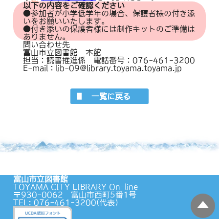
以下の内容をご確認ください
●参加者が小学低学年の場合、保護者様の付き添
いをお願いいたします。
●付き添いの保護者様には制作キットのご準備は
ありません。
問い合わせ先
富山市立図書館 本館
担当：読書推進係 電話番号：076-461-3200
E-mail：lib-09@library.toyama.toyama.jp
一覧に戻る
富山市立図書館
TOYAMA CITY LIBRARY On-line
〒930-0062 富山市西町5番1号
TEL: 076-461-3200(代表）
蔵書検索