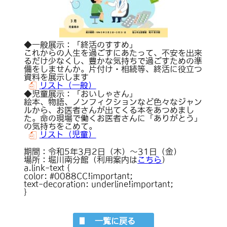
◆一般展示：「終活のすすめ」
これからの人生を過ごすにあたって、不安を出来
るだけ少なくし、豊かな気持ちで過ごすための準
備をしませんか。片付け・相続等、終活に役立つ
資料を展示します
リスト（一般）
◆児童展示：「おいしゃさん」
絵本、物語、ノンフィクションなど色々なジャン
ルから、お医者さんが出てくる本をあつめまし
た。命の現場で働くお医者さんに「ありがとう」
の気持ちをこめて。
リスト（児童）
期間：令和5年3月2日（木）～31日（金）
場所：堀川南分館（利用案内は
こちら
）
a.link-text {
color: #0088CC!important;
text-decoration: underline!important;
}
一覧に戻る