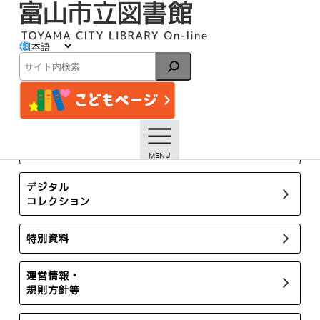
内
容
を
ス
イベント
キ
検
ッ
索
プ
トップページ
イベント一覧
【堀川南分館】3月の資料展示「終活のすすめ」「おいしゃ
さん」【終了しました】
所蔵新聞・雑誌
デジタル
コレクション
特別資料
運営情報・
規則方針等