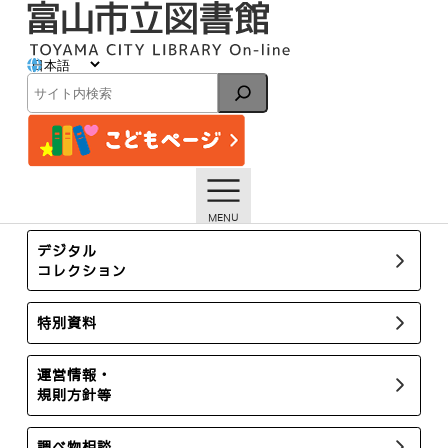
内
容
を
ス
イベント
キ
検
ッ
索
プ
トップページ
イベント一覧
図書館交流行事イベントガイド12・1月号
所蔵新聞・雑誌
デジタル
コレクション
特別資料
運営情報・
規則方針等
調べ物相談