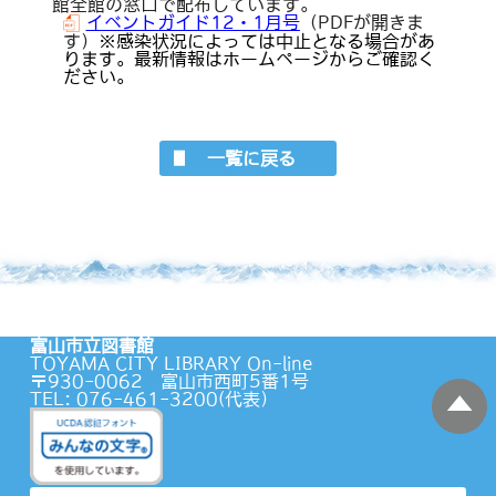
館全館の窓口で配布しています。
イベントガイド12・1月号
（PDFが開きま
す）
※感染状況によっては中止となる場合があ
ります。最新情報はホームページからご確認く
ださい。
一覧に戻る
富山市立図書館
TOYAMA CITY LIBRARY On-line
〒930-0062 富山市西町5番1号
TEL: 076-461-3200(代表）
蔵書検索