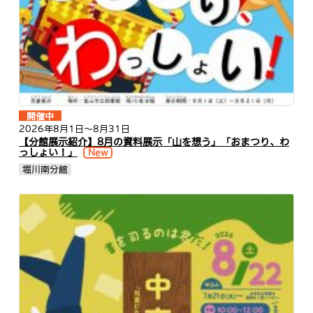
開催中
2026年8月1日
～8月31日
【分館展示紹介】8月の資料展示「山を想う」「おまつり、わ
っしょい！」
New
堀川南分館