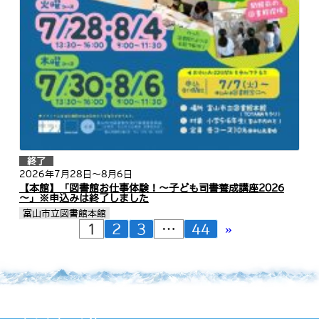
終了
2026年7月28日
～8月6日
【本館】「図書館お仕事体験！～子ども司書養成講座2026
～」※申込みは終了しました
富山市立図書館本館
»
1
2
3
…
44