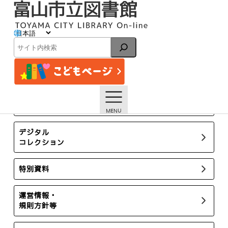
内
容
を
ス
八尾図書館ほんの森
キ
検
ッ
索
プ
トップページ
イベント
八尾図書館ほんの森
所蔵新聞・雑誌
デジタル
コレクション
特別資料
運営情報・
規則方針等