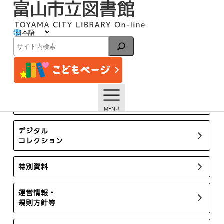
内
容
を
ス
イベント
キ
検
ッ
索
プ
トップページ
イベント一覧
【本館】10/31開催 製本ワークショップ「暮らしを愉しむ手
帳をつくろう」【終了しました】
所蔵新聞・雑誌
デジタル
コレクション
特別資料
運営情報・
規則方針等