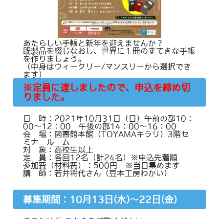
あたらしい手帳と新年を迎えませんか？
既製品を綴じなおし、世界に１冊のすてきな手帳
を作りましょう。
（中身はウィークリー/マンスリーから選択でき
ます）
※定員に達しましたので、申込を締め切
りました。
日 時：2021年10月31日（日）午前の部10：
00～12：00 午後の部14：00～16：00
会 場：図書館本館（TOYAMAキラリ）3階セ
ミナールーム
対 象：高校生以上
定 員：各回12名（計24名）※申込先着順
参加費（材料費）：500円 ※当日集めます
講 師：若井将代さん（豆本工房わかい）
募集期間：10月13日(水)～22日(金)