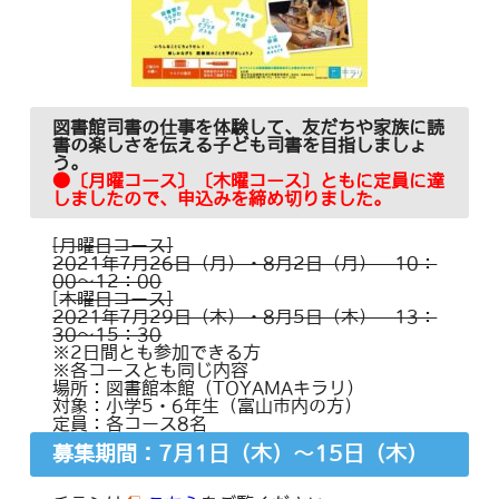
図書館司書の仕事を体験して、友だちや家族に読
書の楽しさを伝える子ども司書を目指しましょ
う。
●〔月曜コース〕〔木曜コース〕ともに定員に達
しましたので、申込みを締め切りました。
[月曜日コース]
2021年7月26日（月）・8月2日（月） 10：
00～12：00
[
木曜日コース]
2021年7月29日（木）・8月5日（木） 13：
30～15：30
※2日間とも参加できる方
※各コースとも同じ内容
場所：図書館本館（TOYAMAキラリ）
対象：小学5・6年生（富山市内の方）
定員：各コース8名
募集期間：7月1日（木）～15日（木）