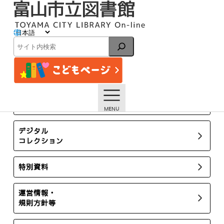
内
容
を
ス
イベント
キ
検
ッ
索
プ
トップページ
イベント一覧
【本館】夏休み開催「子ども司書養成講座2021」【終了し
ました】
所蔵新聞・雑誌
デジタル
コレクション
特別資料
運営情報・
規則方針等