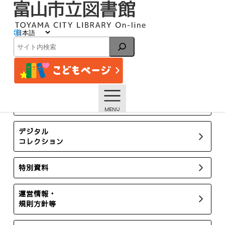
内
容
を
ス
イベント
キ
検
ッ
索
プ
トップページ
イベント一覧
【本館】6/27開催 セミナー「多様な性を生きる」【終了し
ました】
所蔵新聞・雑誌
デジタル
コレクション
特別資料
運営情報・
規則方針等