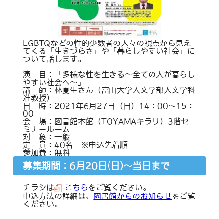
LGBTQなどの性的少数者の人々の視点から見え
てくる「生きづらさ」や「暮らしやすい社会」に
ついて話します。
演 目：「多様な性を生きる～全ての人が暮らし
やすい社会へ～」
講 師：林夏生さん（富山大学人文学部人文学科
准教授）
日 時：2021年6月27日（日）14：00～15：
00
会 場：図書館本館（TOYAMAキラリ）3階セ
ミナールーム
対 象：一般
定 員：40名 ※申込先着順
参加費：無料
募集期間：6月20日(日)～当日まで
チラシは
こちら
をご覧ください。
申込方法の詳細は、
図書館からのお知らせ
をご覧
ください。