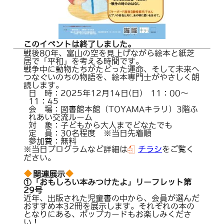
このイベントは終了しました。
戦後80年、富山の空を見上げながら絵本と紙芝
居で「平和」を考える時間です。
戦争中に動物たちがたどった運命、そして未来へ
つなぐいのちの物語を、絵本専門士がやさしく朗
読します。
日 時：2025年12月14日(日) 11：00～
11：45
会 場：図書館本館（TOYAMAキラリ）3階ふ
れあい交流ルーム
対 象：子どもから大人までどなたでも
定 員：30名程度 ※当日先着順
参加費：無料
※当日プログラムなど詳細は
チラシ
をご覧く
ださい。
関連展示
①「おもしろい本みつけたよ」リーフレット第
29号
近年、出版された児童書の中から、会員が選んだ
おすすめ本32冊を展示します。それぞれの本の
となりにある、ポップカードもお楽しみくださ
い！