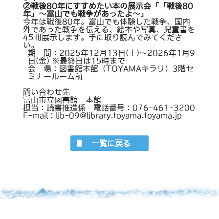
②戦後80年にすすめたい本の展示会「「戦後80
年」～富山でも戦争があったよ～」
今年は戦後80年。富山でも体験した戦争、国内
外であった戦争を伝える、絵本や写真、児童書を
45冊展示します。手に取り読んでみてくださ
い。
期 間：2025年12月13日(土)～2026年1月9
日(金) ※最終日は15時まで
会 場：図書館本館（TOYAMAキラリ）3階セ
ミナールーム前
問い合わせ先
富山市立図書館 本館
担当：読書推進係 電話番号：076-461-3200
E-mail：lib-09@library.toyama.toyama.jp
一覧に戻る