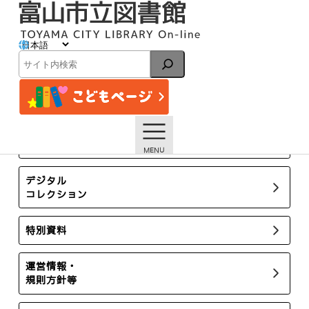
内
容
を
ス
イベント
キ
検
ッ
索
プ
トップページ
イベント一覧
おはなし会「「戦後80年」～富山でも戦争があったよ～」
【終了しました】
所蔵新聞・雑誌
デジタル
コレクション
特別資料
運営情報・
規則方針等