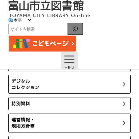
内
容
を
ス
イベント
キ
検
ッ
索
プ
トップページ
イベント一覧
リアル謎解きゲーム×富山市立図書館「願いを叶える図書館
～秘密の自習室～」【謎解きの答えはこちら】
所蔵新聞・雑誌
デジタル
コレクション
特別資料
運営情報・
規則方針等