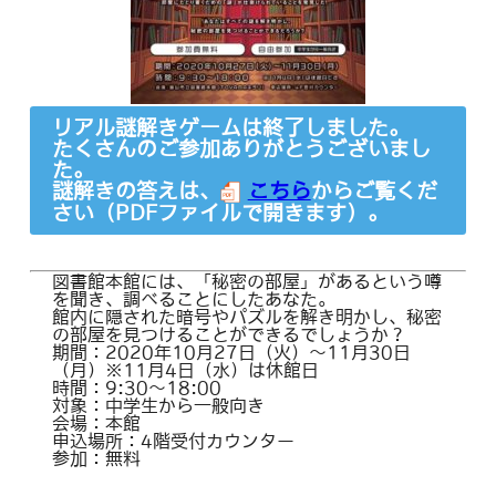
リアル謎解きゲームは終了しました。
たくさんのご参加ありがとうございまし
た。
謎解きの答えは、
こちら
からご覧くだ
さい（PDFファイルで開きます）。
図書館本館には、「秘密の部屋」があるという噂
を聞き、調べることにしたあなた。
館内に隠された暗号やパズルを解き明かし、秘密
の部屋を見つけることができるでしょうか？
期間：2020年10月27日（火）～11月30日
（月）※11月4日（水）は休館日
時間：9:30～18:00
対象：中学生から一般向き
会場：本館
申込場所：4階受付カウンター
参加：無料