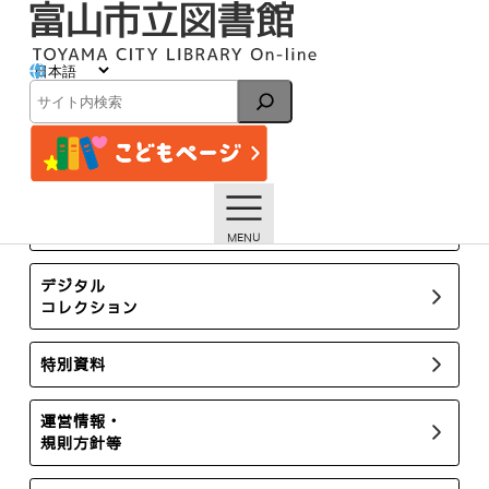
内
容
を
ス
イベント
キ
検
ッ
索
プ
トップページ
イベント一覧
【本館】10/2開催ロバートキャンベルさん講演会＆10/3開
催山田孝雄文庫セミナー【終了しました】
所蔵新聞・雑誌
デジタル
コレクション
特別資料
運営情報・
規則方針等