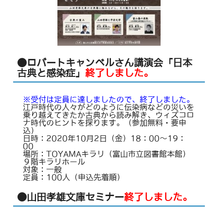
●ロバートキャンベルさん講演会「日本
古典と感染症」
終了しました。
※受付は定員に達しましたので、終了しました。
江戸時代の人々がどのように伝染病などの災いを
乗り越えてきたか古典から読み解き、ウィズコロ
ナ時代のヒントを探ります。（参加無料・要申
込）
日時：2020年10月2日（金）18：00～19：
00
場所：TOYAMAキラリ（富山市立図書館本館）
９階キラリホール
対象：一般
定員：100人（申込先着順）
●山田孝雄文庫セミナー
終了しました。