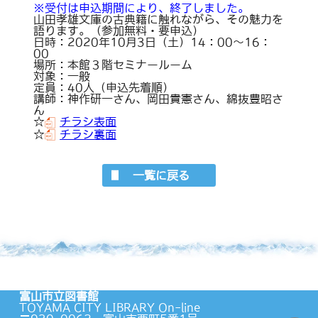
※受付は申込期間により、終了しました。
山田孝雄文庫の古典籍に触れながら、その魅力を
語ります。（参加無料・要申込）
日時：2020年10月3日（土）14：00～16：
00
場所：本館３階セミナールーム
対象：一般
定員：40人（申込先着順）
講師：神作研一さん、岡田貴憲さん、綿抜豊昭さ
ん
☆
チラシ表面
☆
チラシ裏面
一覧に戻る
富山市立図書館
TOYAMA CITY LIBRARY On-line