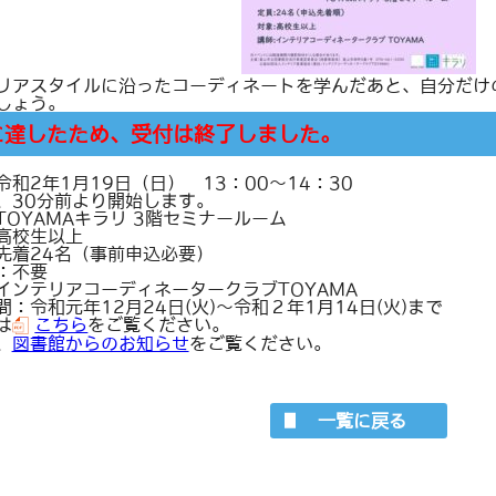
リアスタイルに沿ったコーディネートを学んだあと、自分だけ
しょう。
に達したため、受付は終了しました。
令和2年1月19日（日） 13：00～14：30
、30分前より開始します。
TOYAMAキラリ 3階セミナールーム
高校生以上
先着24名（事前申込必要）
：不要
インテリアコーディネータークラブTOYAMA
間：令和元年12月24日(火)～令和２年1月14日(火)まで
は
こちら
をご覧ください。
、
図書館からのお知らせ
をご覧ください。
一覧に戻る