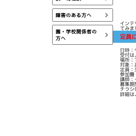
障害のある方へ
インテ
てみま
園・学校関係者の
定員
方へ
日時：
受付は
場所：
対象：
定員：
参加費
講師：
募集期
チラシ
詳細は