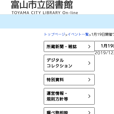
内
容
を
ス
キ
ッ
プ
トップページ
イベント一覧
1月19日開
1月1
所蔵新聞・雑誌
2019/12
デジタル
コレクション
特別資料
運営情報・
規則方針等
調べ物相談