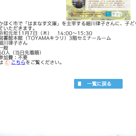
かほく市で「はまなす文庫」を主宰する細川律子さんに、子ど
ていただきます。
和元年11月7日（木） 14:00～15:30
図書館本館（TOYAMAキラリ）3階セミナールーム
細川律子さん
一般
60人（当日先着順）
参加費：不要
は
こちら
をご覧ください。
一覧に戻る