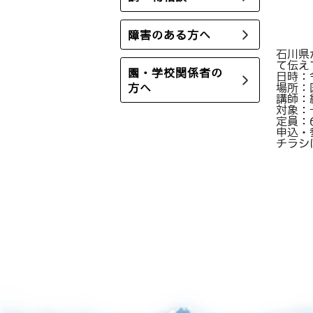
障害のある方へ
石川県
て伝え
園・学校関係者の
日時：令
場所：
方へ
講師：
対象：
定員：
申込・
チラシ