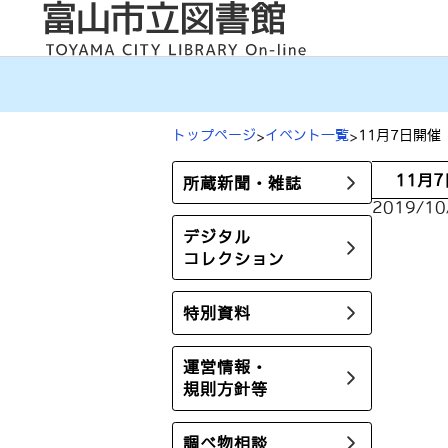
内
容
を
ス
キ
ッ
プ
トップページ
イベント一覧
11月7日開
11月
所蔵新聞・雑誌
2019/10
デジタル
コレクション
特別資料
運営情報・
規則方針等
調べ物相談