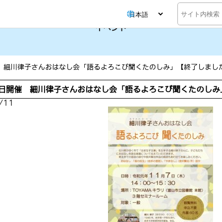
検
索
イベント
催 細川律子さんおはなし会「語るよろこび聞くたのしみ」【終了しまし
7日開催 細川律子さんおはなし会「語るよろこび聞くたのしみ
/11