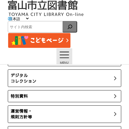
内
容
を
ス
イベント
キ
検
ッ
索
プ
トップページ
イベント一覧
2月3日開催 第31回翁久允賞贈賞式・記念講演会【終了し
ました】
所蔵新聞・雑誌
デジタル
コレクション
特別資料
運営情報・
規則方針等