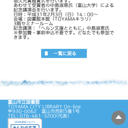
翁久允賞贈賞式を行います。
あわせて受賞者の中島淑恵氏（富山大学）による
記念講演会を行います。
日時：平成31年2月3日（日）14：00～
会場：図書館本館（TOYAMAキラリ）
3階セミナールーム
記念講演：「ヘルン文庫とともに」中島淑恵氏
※参加費・事前申込不要です。どなたでも参加で
きます。
一覧に戻る
富山市立図書館
TOYAMA CITY LIBRARY On-line
〒930-0062 富山市西町5番1号
TEL: 076-461-3200(代表）
蔵書検索