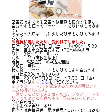
図書館でよくある図書の修復例を紹介するほか、
自分の本を使ってブックコート貼り体験もできま
す。
あなたの大切な一冊に少しだけ手をかけてみませ
んか？
※定員に達したため、受付終了しました。
日時：2026年8月1日（土） 14:00～15:30
会場：富山市立図書館本館（TOYAMAキラ
リ） 3階セミナールーム
対象：一般（高校生以上）
定員：15名程度 ※申込先着順
参加費：無料
持ち物：ブックコートをかけてもよい自分の本1
冊（長辺30cm以内のもの）
募集：2026年7月8日（水）～7月31日（金）
◆チラシは
こちら
をご覧ください。
※ブックコート(本を保護するための透明なフィ
ルム)を貼付します。
はがすことができませんので、ブックコートを
貼ってもよいご自身の本を1冊お持ちください。
問い合わせ先
富山市立図書館 本館
担当：読書推進係 電話番号：076-461-3200