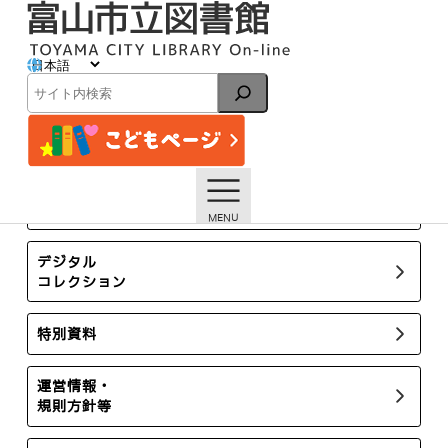
内
容
を
ス
イベント
キ
検
ッ
索
プ
トップページ
イベント一覧
【本館】8/1「本のお手入れ入門講座」※申込みは終了しま
した
所蔵新聞・雑誌
デジタル
コレクション
特別資料
運営情報・
規則方針等