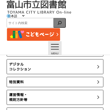
内
容
を
ス
イベント
キ
検
ッ
索
プ
トップページ
イベント一覧
富山大学連携セミナー「身近なことから、こどものこころと
健康を考えよう」
所蔵新聞・雑誌
デジタル
コレクション
特別資料
運営情報・
規則方針等