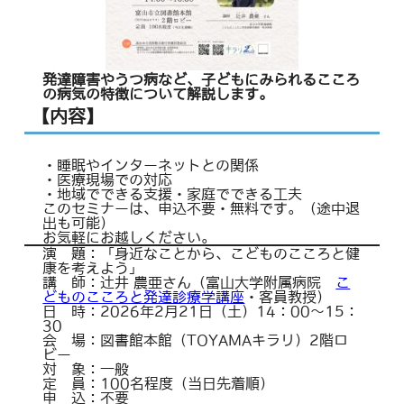
発達障害やうつ病など、子どもにみられるこころ
の病気の特徴について解説します。
【内容】
・睡眠やインターネットとの関係
・医療現場での対応
・地域でできる支援・家庭でできる工夫
このセミナーは、申込不要・無料です。（途中退
出も可能）
お気軽にお越しください。
演 題：「身近なことから、こどものこころと健
康を考えよう」
講 師：辻井 農亜さん（富山大学附属病院
こ
どものこころと発達診療学講座
・客員教授）
日 時：2026年2月21日（土）14：00～15：
30
会 場：図書館本館（TOYAMAキラリ）2階ロ
ビー
対 象：一般
定 員：100名程度（当日先着順）
申 込：不要