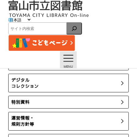
内
容
を
ス
イベント
キ
検
ッ
索
プ
トップページ
イベント一覧
12月1日開催 健康講座「限りあるあなたの心臓を守るため
に」【終了しました】
所蔵新聞・雑誌
デジタル
コレクション
特別資料
運営情報・
規則方針等