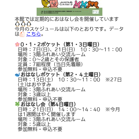
本館では定期的におはなし会を開催しています
今月のスケジュールは以下のとおりです。データ
は
こちら
。
0・1・2ポケット（第1・3日曜日）
日時：7日(日)、21日(日) 10：30～11：00
場所：3階ふれあい交流ルーム
対象：0～2歳とその保護者
定員：7組程度（当日先着順）
参加無料・申込不要
おはなしポケット（第2・４土曜日）
日時：13日(土) 10：30～11：00 ※27日
(土)はおやすみ
場所：3階ふれあい交流ルーム
対象：3歳以上
参加無料・申込不要
おはなし会（第4日曜日）
日時：21日(日) 14：00～14：40 ※今月
は1週間はやく開催します
場所：3階ふれあい交流ルーム
対象：5歳以上
参加無料・申込不要