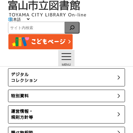
内
容
を
ス
イベント
キ
検
ッ
索
プ
トップページ
イベント一覧
【本館】12月のおはなし会スケジュール
所蔵新聞・雑誌
デジタル
コレクション
特別資料
運営情報・
規則方針等
調べ物相談