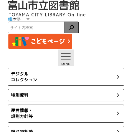
内
容
を
ス
イベント
キ
検
ッ
索
プ
トップページ
イベント一覧
【本館】9月のおはなし会スケジュール
所蔵新聞・雑誌
デジタル
コレクション
特別資料
運営情報・
規則方針等
調べ物相談