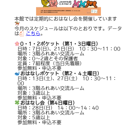
本館では定期的におはなし会を開催しています
今月のスケジュールは以下のとおりです。データ
は
こちら
。
0・1・2ポケット（第1・3日曜日）
日時：7日(日)、21日(日) 10：30～11：00
場所：3階ふれあい交流ルーム
対象：0～2歳とその保護者
定員：7組程度（当日先着順）
参加無料・申込不要
おはなしポケット（第2・４土曜日）
日時：13日(土)、27日(土) 10：30～11：
00
場所：3階ふれあい交流ルーム
対象：3歳以上
参加無料・申込不要
おはなし会（第4日曜日）
日時：28日(日) 14：00～14：40
場所：3階ふれあい交流ルーム
対象：5歳以上
参加無料・申込不要