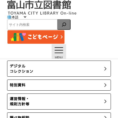
内
容
を
ス
イベント
キ
検
ッ
索
プ
トップページ
イベント一覧
【本館】8月のおはなし会スケジュール【終了しました】
所蔵新聞・雑誌
デジタル
コレクション
特別資料
運営情報・
規則方針等
調べ物相談