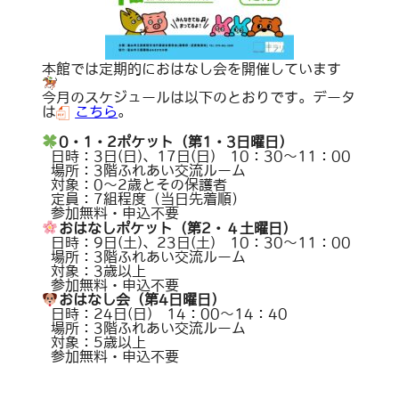
本館では定期的におはなし会を開催しています
今月のスケジュールは以下のとおりです。データ
は
こちら
。
0・1・2ポケット（第1・3日曜日）
日時：3日(日)、17日(日) 10：30～11：00
場所：3階ふれあい交流ルーム
対象：0～2歳とその保護者
定員：7組程度（当日先着順）
参加無料・申込不要
おはなしポケット（第2・４土曜日）
日時：9日(土)、23日(土) 10：30～11：00
場所：3階ふれあい交流ルーム
対象：3歳以上
参加無料・申込不要
おはなし会（第4日曜日）
日時：24日(日) 14：00～14：40
場所：3階ふれあい交流ルーム
対象：5歳以上
参加無料・申込不要