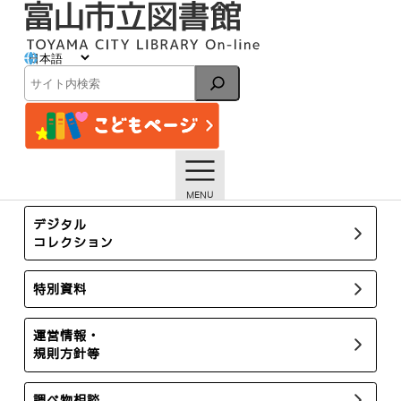
内
容
を
ス
イベント
キ
検
ッ
索
プ
トップページ
イベント一覧
【本館】7/29~ 子ども司書養成講座2025【終了しました】
所蔵新聞・雑誌
デジタル
コレクション
特別資料
運営情報・
規則方針等
調べ物相談