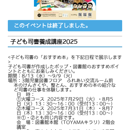
このイベントは終了しました。
子ども司書養成講座2025
<子ども司書の「おすすめ本」を下記日程で展示します
>
子ども司書が作成したポップ・図書館のおすすめポイ
ントとともにお楽しみください。
期間：8/13（水）～9/9（火）
場所：3階児童図書フロア ふれあい交流ルーム前
本のけんさくや、整とん、おすすめの本の紹介な
ど司書の仕事を体験します。
日 時：
①火曜コース 2025年7月29日（火）・8月5
日（火）13：30～16：00（受付13：00～）
②木曜コース 2025年7月31日（木）・8月7
日（木）13：30～16：00（受付13：00～）
※①・②とも同じ内容です。
会 場：図書館本館（TOYAMAキラリ）2階会
議室