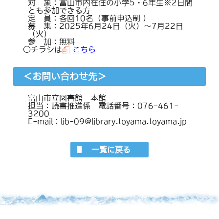
対 象：富山市内在住の小学5・6年生※2日間
とも参加できる方
定 員：各回10名（事前申込制 ）
募 集：2025年6月24日（火）～7月22日
（火）
参 加：無料
○チラシは
こちら
＜お問い合わせ先＞
富山市立図書館 本館
担当：読書推進係 電話番号：076-461-
3200
E-mail：lib-09@library.toyama.toyama.jp
一覧に戻る