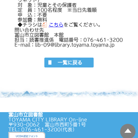
対 象：児童とその保護者
定 員：100名程度 ※当日先着順
申 込：不要
参加費：無料
◆チラシは
こちら
をご覧ください。
問い合わせ先
富山市立図書館 本館
担当：読書推進係 電話番号：076-461-3200
E-mail：lib-09@library.toyama.toyama.jp
一覧に戻る
富山市立図書館
TOYAMA CITY LIBRARY On-line
〒930-0062 富山市西町5番1号
TEL: 076-461-3200(代表）
蔵書検索