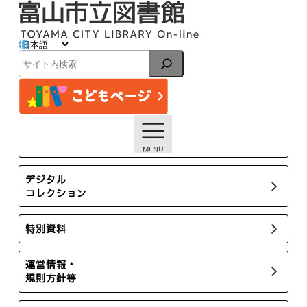
内
容
を
ス
イベント
キ
検
ッ
索
プ
トップページ
イベント一覧
【本館】4/29小学生からの♪子どものためのコンサート【終
了しました】
所蔵新聞・雑誌
デジタル
コレクション
特別資料
運営情報・
規則方針等