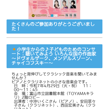
たくさんのご参加ありがとうございまし
た！
小学生からの♪子どものためのコンサ
ート：聴いてみよう いろんな国の作曲家
～ドヴォルザーク、メンデルスゾーン、
チャイコフスキー～
ちょっと背伸びしてクラシック音楽を聞いてみま
せんか？
ピアノとクラリネットの小さな音楽会です。
日 時：令和7年4月29日（火・祝） 11：
00～11：45
会 場：富山市立図書館本館（TOYAMAキラ
リ）2階ロビー
出演者：中沖いくこさん（ピアノ）、安田菜々
子さん（クラリネット）、西田宏美さん（クラ
リネット）