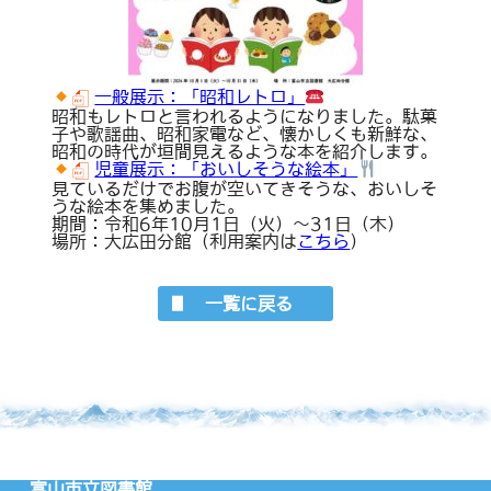
一般展示：「昭和レトロ」
昭和もレトロと言われるようになりました。駄菓
子や歌謡曲、昭和家電など、懐かしくも新鮮な、
昭和の時代が垣間見えるような本を紹介します。
児童展示：「おいしそうな絵本」
見ているだけでお腹が空いてきそうな、おいしそ
うな絵本を集めました。
期間：令和6年10月1日（火）～31日（木）
場所：大広田分館（利用案内は
こちら
）
一覧に戻る
富山市立図書館