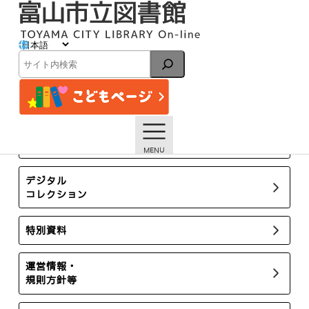
内
容
を
ス
イベント
キ
検
ッ
索
プ
トップページ
イベント一覧
【大広田分館】10月の資料展示「昭和レトロ」「おいしそう
な絵本」
所蔵新聞・雑誌
デジタル
コレクション
特別資料
運営情報・
規則方針等