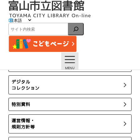
内
容
を
ス
イベント
キ
検
ッ
索
プ
トップページ
イベント一覧
【藤ノ木分館】9月の資料展示「美味しいはなし」「お天気
博士になろう」【終了しました】
所蔵新聞・雑誌
デジタル
コレクション
特別資料
運営情報・
規則方針等