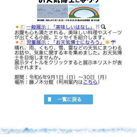
一般展示：「美味しいはなし」
お腹も心も満たされる、美味しい料理やスイーツ
が出てくる小説、エッセイを紹介します。
児童展示：「お天気博士になろう」
晴れ、雨、くもり、雪、雷などの天気にまつわる
お話や、気象に関する本を集めました。お天気博
士を目指しませんか。
展示タイトルをクリックすると展示本リストが表
示されます。
期間：令和6年9月1日（日）～30日（月）
場所：藤ノ木分館（利用案内は
こちら
）
一覧に戻る