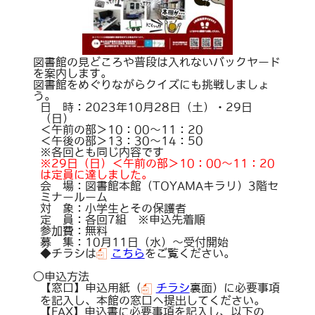
図書館の見どころや普段は入れないバックヤード
を案内します。
図書館をめぐりながらクイズにも挑戦しましょ
う。
日 時：2023年10月28日（土）・29日
（日）
＜午前の部＞10：00～11：20
＜午後の部＞13：30～14：50
※各回とも同じ内容です
※29日（日）＜午前の部＞10：00～11：20
は定員に達しました。
会 場：図書館本館（TOYAMAキラリ）3階セ
ミナールーム
対 象：小学生とその保護者
定 員：各回7組 ※申込先着順
参加費：無料
募 集：10月11日（水）～受付開始
◆チラシは
こちら
をご覧ください。
○申込方法
【窓口】申込用紙（
チラシ
裏面）に必要事項
を記入し、本館の窓口へ提出してください。
【FAX】申込書に必要事項を記入し、以下の