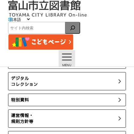
内
容
を
ス
イベント
キ
検
ッ
索
プ
トップページ
イベント一覧
【本館】10/28・10/29 図書館たんけん！ 読書週間2days
スペシャル【終了しました】
所蔵新聞・雑誌
デジタル
コレクション
特別資料
運営情報・
規則方針等