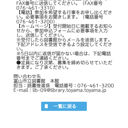
FAX番号に送信してください。（FAX番号
076-461-3310）
【電話】参加を希望する行事をお申し出くださ
い。必要事項をお聞きします。（電話番号
076-461-3200）
【ホームページ】受付開始日に掲載するお知ら
せから、参加申込フォームに必要事項を入力
し、送信してください。
※受付したら図書館からメールを返信します。
下記アドレスを受信できるよう設定してくださ
い。
※5日以内に返信が届かない場合は、下記電話
番号までご連絡ください。
●定員になり次第、募集を締め切らせていただ
きます。ご了承ください。
問い合わせ先
富山市立図書館 本館
担当：読書推進係 電話番号：076-461-3200
E-mail：lib-09@library.toyama.toyama.jp
一覧に戻る