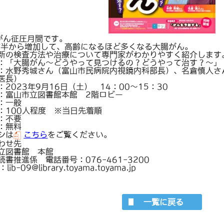
がん征圧月間です。
前半から増加して、高齢になるほど多くなる大腸がん。
新の検査方法や治療について専門家がわかりやすく紹介します
：「大腸がん～どうやって見つけるの？どうやって治す？～」
：水野秀城さん（富山市民病院内視鏡内科部長）、名倉慎人さ
医長）
：2023年9月16日（土） 14：00～15：30
：富山市立図書館本館 2階ロビー
：一般
：100人程度 ※当日先着順
：不要
：無料
シは
こちら
をご覧ください。
わせ先
立図書館 本館
読書推進係 電話番号：076-461-3200
：lib-09@library.toyama.toyama.jp
一覧に戻る