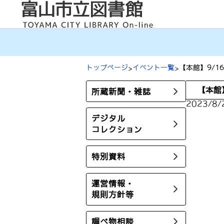
内
容
を
ス
キ
ッ
プ
トップページ
イベント一覧
【本館】9/
【本館
所蔵新聞・雑誌
2023/8/
デジタル
コレクション
特別資料
運営情報・
規則方針等
調べ物相談