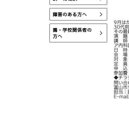
障害のある方へ
9月は
30代
園・学校関係者の
その最
演 題
方へ
講 師
ア内科
日 時
会 場
対 象
定 員
申 込
参加費
◆チラ
問い合
富山市
担当：
E-mail