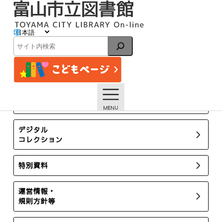
内
容
を
ス
イベント
キ
検
ッ
索
プ
トップページ
イベント一覧
【本館】7/30「小学生のためのおはなし会」【終了しまし
た】
所蔵新聞・雑誌
デジタル
コレクション
特別資料
運営情報・
規則方針等