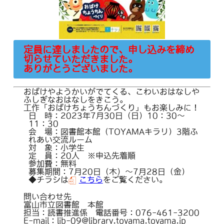
定員に達しましたので、申し込みを締め
切らせていただきました。
ありがとうございました。
おばけやようかいがでてくる、こわいおはなしや
ふしぎなおはなしをきこう。
工作「おばけちょうちんづくり」もお楽しみに！
日 時：2023年7月30日（日）10：30～
11：30
会 場：図書館本館（TOYAMAキラリ）3階ふ
れあい交流ルーム
対 象：小学生
定 員：20人 ※申込先着順
参加費：無料
募集期間：7月20日（木）～7月28日（金）
◆チラシは
こちら
をご覧ください。
問い合わせ先
富山市立図書館 本館
担当：読書推進係 電話番号：076-461-3200
E-mail：lib-09@library.toyama.toyama.jp