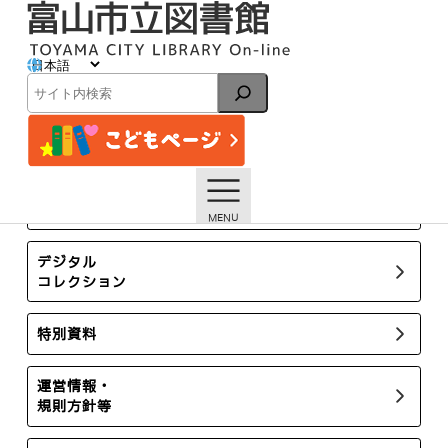
内
容
を
ス
イベント
キ
検
ッ
索
プ
トップページ
イベント一覧
【水橋分館】2月の資料展示「学びを楽しむ」「世界の昔
話」【終了しました】
所蔵新聞・雑誌
デジタル
コレクション
特別資料
運営情報・
規則方針等