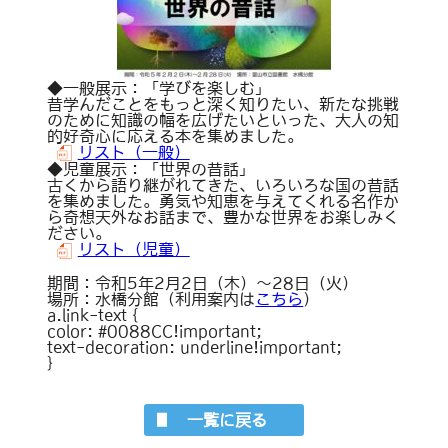
◆一般展示：「学びを楽しむ」
昔学んだことをもっと深く知りたい、新たな挑戦
のために知識の幅を広げたいといった、大人の知
的好奇心に応える本を集めました。
リスト（一般）
◆児童展示：「世界の昔話」
古くから語り継がれてきた、いろいろな国の昔話
を集めました。勇気や知恵を与えてくれる名作か
ら奇想天外なお話まで、豊かな世界をお楽しみく
ださい。
リスト（児童）
期間：令和5年2月2日（木）～28日（火）
場所：水橋分館（利用案内は
こちら
）
a.link-text {
color: #0088CC!important;
text-decoration: underline!important;
}
一覧に戻る