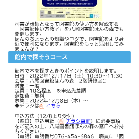
司書が講師となって図書館の使い方を解説する
「図書館使い方教室」を八尾図書館ほんの森でも
開催します。
ほんのちょっとの知識やコツで、図書館をより身
近で便利になります。図書館をもっと活用してみ
ませんか？
館内で探そうコース
館内で本を探すときのポイントを説明します。
日時：2022年12月17日（土）10:30～11:30
会場：八尾図書館ほんの森 2階研修室C
対象：一般
定員：10名程度 ※申込先着順
参加費：無料
募集：2022年12月8日（木）～
◆チラシは
こちら
申込方法（12/8より受付）
【窓口】申込用紙（
チラシ裏面
）に必要事項
をご記入の上、八尾図書館ほんの森の窓口へお持
ちください。
【電話】電話番号076-454-6846 職員に「図