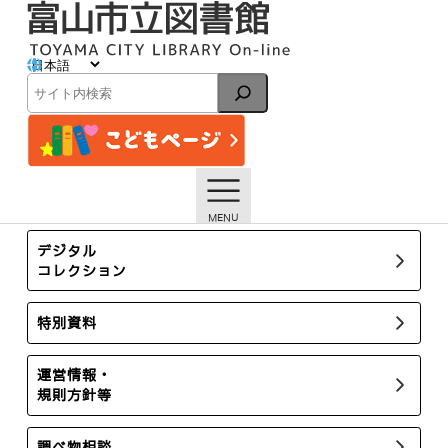
内
容
を
ス
イベント
キ
検
ッ
索
プ
トップページ
イベント一覧
【ほんの森】12/17「図書館使い方教室」【終了しました】
所蔵新聞・雑誌
デジタル
コレクション
特別資料
運営情報・
規則方針等
調べ物相談