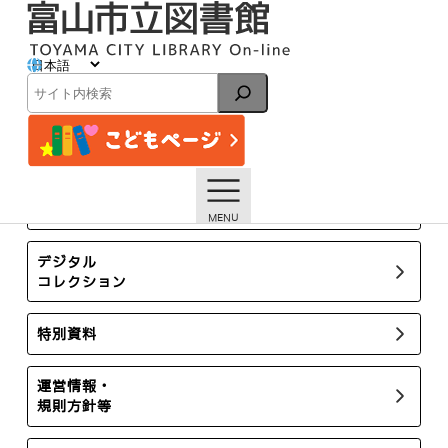
内
容
を
ス
イベント
キ
検
ッ
索
プ
トップページ
イベント一覧
【本館】8/21 バルーンショー＆ワークショップ【終了しま
した】
所蔵新聞・雑誌
デジタル
コレクション
特別資料
運営情報・
規則方針等