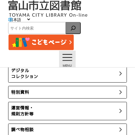
内
容
を
ス
図書館案内
キ
検
ッ
索
プ
トップページ
図書館案内
所蔵新聞・雑誌
デジタル
コレクション
特別資料
運営情報・
規則方針等
調べ物相談