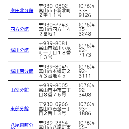
〒930-0802
(076)4
奥田北分館
富山市下新北町
33-
２番１１号
9126
〒930-2243
(076)4
四方分館
富山市四方１４
35-
２番地１
3248
〒939-8081
(076)4
富山市堀川小泉
堀川分館
22-
町一丁目１８番
7173
１３号
〒939-8045
(076)4
堀川南分館
富山市本郷町２
92-
４３番地４５
3111
〒939-8005
(076)4
山室分館
富山市中市二丁
92-
目８番７６号
3408
〒930-0966
(076)4
東部分館
富山市石金一丁
93-
目２番１３号
1886
〒939-2354
(076)4
八尾東町分
富山市八尾町東
55-