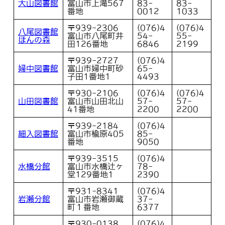
大山図書館
富山市上滝567
83-
83-
番地
0012
1033
〒939-2306
(076)4
(076)4
八尾図書館
富山市八尾町井
54-
55-
ほんの森
田126番地
6846
2199
〒939-2727
(076)4
婦中図書館
富山市婦中町砂
65-
子田1番地1
4493
〒930-2106
(076)4
(076)4
山田図書館
富山市山田北山
57-
57-
41番地
2200
2200
〒939-2184
(076)4
細入図書館
富山市楡原405
85-
番地
9050
〒939-3515
(076)4
水橋分館
富山市水橋辻ヶ
78-
堂129番地1
2390
〒931-8341
(076)4
岩瀬分館
富山市岩瀬御蔵
37-
町１番地
6377
〒930-0138
(076)4