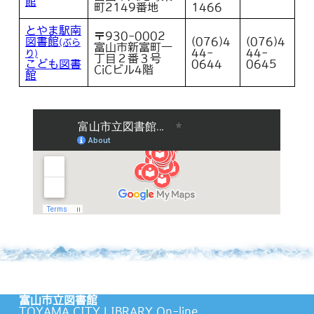
館
町2149番地
1466
とやま駅南
〒930-0002
図書館
(076)4
(076)4
(ぶら
富山市新富町一
44-
44-
り)
丁目２番３号
こども図書
0644
0645
CiCビル4階
館
富山市立図書館
TOYAMA CITY LIBRARY On-line