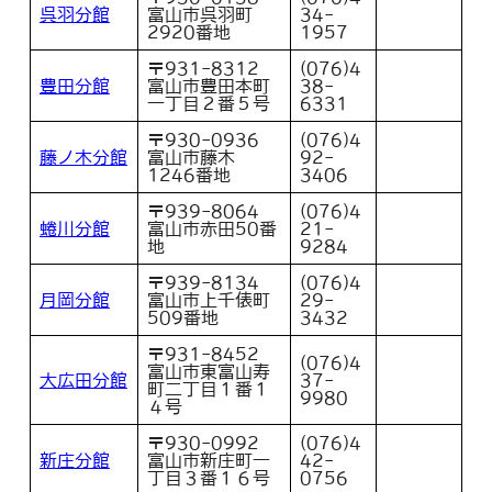
呉羽分館
富山市呉羽町
34-
2920番地
1957
〒931-8312
(076)4
豊田分館
富山市豊田本町
38-
一丁目２番５号
6331
〒930-0936
(076)4
藤ノ木分館
富山市藤木
92-
1246番地
3406
〒939-8064
(076)4
蜷川分館
富山市赤田50番
21-
地
9284
〒939-8134
(076)4
月岡分館
富山市上千俵町
29-
509番地
3432
〒931-8452
(076)4
富山市東富山寿
大広田分館
37-
町二丁目１番１
9980
４号
〒930-0992
(076)4
新庄分館
富山市新庄町一
42-
丁目３番１６号
0756