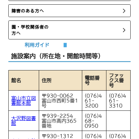
障害のある方へ
園・学校関係者の
方へ
利用ガイド
施設案内（所在地・開館時間等）
ファッ
電話番
館名
住所
クス番
号
号
〒930-0062
(076)4
(076)4
富山市立図
富山市西町5番1
61-
61-
書館本館
号
3200
3310
〒939-2254
(076)4
大沢野図書
富山市高内365
68-
館
番地
0950
〒930-1312
(076)4
(076)4