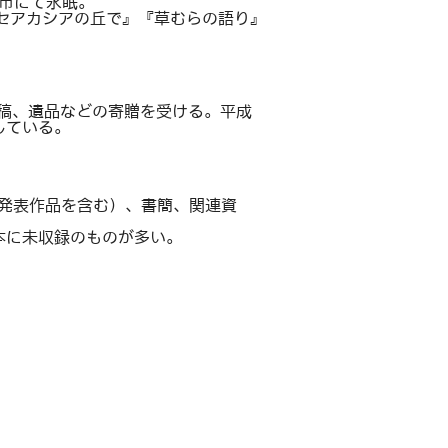
山市にて永眠。
セアカシアの丘で』『草むらの語り』
原稿、遺品などの寄贈を受ける。平成
している。
未発表作品を含む）、書簡、関連資
本に未収録のものが多い。