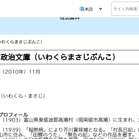
検
索
特別資料
いわくらまさじぶんこ）
倉政治文庫（いわくらまさじぶんこ）
（2010年）11月
（いわくら・まさじ）
プロフィール
年（1903）富山県東砺波郡高瀬村（現南砺市高瀬）に生まれ
年（1939）「稲熱病」により芥川賞候補となる。「村長日記
山市に住み、「田螺のうた」「無告の記」などの作品を著す。