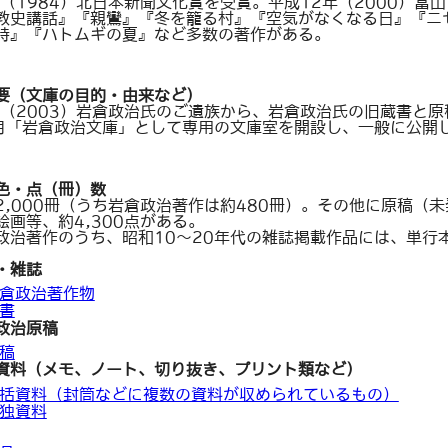
年（1984）北日本新聞文化賞を受賞。平成12年（2000）富
教史講話』『親鸞』『冬を籠る村』『空気がなくなる日』『ニ
持』『ハトムギの夏』など多数の著作がある。
要（文庫の目的・由来など）
年（2003）岩倉政治氏のご遺族から、岩倉政治氏の旧蔵書と
1月「岩倉政治文庫」として専用の文庫室を開設し、一般に公開
色・点（冊）数
2,000冊（うち岩倉政治著作は約480冊）。その他に原稿（
絵画等、約4,300点がある。
政治著作のうち、昭和10～20年代の雑誌掲載作品には、単行
・雑誌
倉政治著作物
書
政治原稿
稿
資料（メモ、ノート、切り抜き、プリント類など）
括資料（封筒などに複数の資料が収められているもの）
独資料