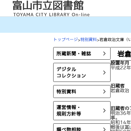
内
容
を
ス
キ
ッ
プ
トップページ
特別資料
岩倉政治文庫（
岩
所蔵新聞・雑誌
設置年月
平成22年
デジタル
コレクション
旧蔵者
岩倉政治
特別資料
運営情報・
旧蔵者の
明治36
規則方針等
事。
昭和14
戦後は富
調べ物相談