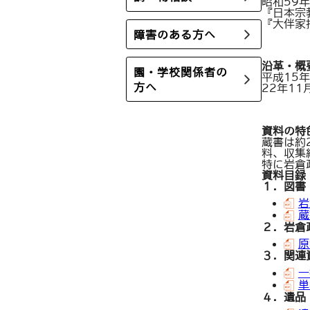
昭和59
『日本宗
『大伴家
障害のある方へ
沿革・概
園・学校関係者の
平成15
方へ
22年1
資料の特
蔵書は約
料、収集
特に岩倉
資料目録
１．
図書
岩
蔵
２．
岩倉
原
３．
関連
一
単
４．
遺品