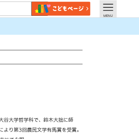
、大谷大学哲学科で、鈴木大拙に師
」により第3回農民文学有馬賞を受賞。