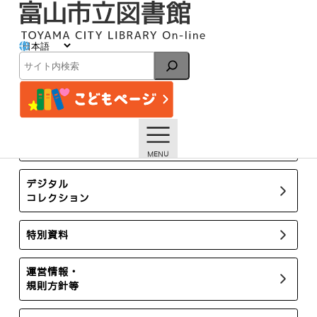
内
容
を
ス
イベント
キ
検
ッ
索
プ
トップページ
イベント
所蔵新聞・雑誌
デジタル
コレクション
特別資料
運営情報・
規則方針等