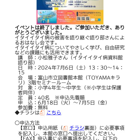
イベントは終了しました。ご参加いただき、あり
がとうございました。
イタイイタイ病の被害を語り継ぐ語り部さんによ
るおはなし会です。
イタイイタイ病についてやさしく学び、自由研究
などの課題にも活用できます。
講 師：小松雅子さん（イタイイタイ病資料館
語り部）
日 時：2024年7月6日（土）13：30～14：
15
会 場：富山市立図書館本館（TOYAMAキラ
リ）3階セミナールーム
対 象：小学4年生～中学生（※小学生は保護
者同伴）
定 員：40名 ※申込先着順
申 込：6月18日（火）～7月5日（金）
参加費：無料
◆チラシは
こちら
○申込方法
【窓口】申込用紙（
チラシ
裏面）に必要事項
を記入し、本館の窓口へ提出してください。
【FAX】申込書に必要事項を記入し、以下の