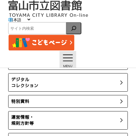
内
容
を
ス
イベント
キ
検
ッ
索
プ
トップページ
イベント一覧
【本館】7/6 「イタイイタイ病語り部さんのおはなし会」
【終了しました】
所蔵新聞・雑誌
デジタル
コレクション
特別資料
運営情報・
規則方針等