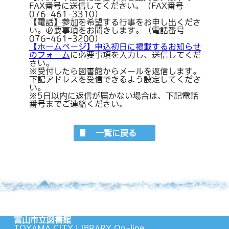
FAX番号に送信してください。（FAX番号
076-461-3310）
【電話】参加を希望する行事をお申し出くださ
い。必要事項をお聞きします。（電話番号
076-461-3200）
【ホームページ】申込初日に掲載するお知らせ
のフォーム
に必要事項を入力し、送信してくだ
さい。
※受付したら図書館からメールを返信します。
下記アドレスを受信できるよう設定してくださ
い。
※5日以内に返信が届かない場合は、下記電話
番号までご連絡ください。
一覧に戻る
富山市立図書館
TOYAMA CITY LIBRARY On-line