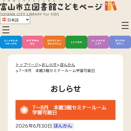
内
容
を
ス
キ
ッ
プ
トップページ
おしらせ
ほんかん
7～8月 本館3階セミナールーム学習可能日
おしらせ
7～8月 本館3階セミナールーム
学習可能日
2026年6月30日
ほんかん