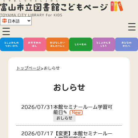
内
容
を
ス
キ
ッ
プ
トップページ
おしらせ
おしらせ
2026/07/31
本館セミナールーム学習可
能日✎
New
おしらせ
2026/07/17
【変更】本館セミナールー