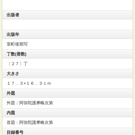
出版者
出版年
室町後期写
丁数(冊数)
〔２７〕丁
大きさ
１７．３×１６．３ｃｍ
外題
外題：阿弥陀護摩略次第
内題
首題：阿弥陀護摩略次第
目録番号