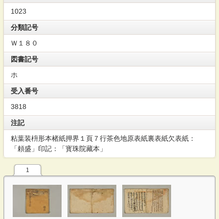
1023
分類記号
Ｗ１８０
図書記号
ホ
受入番号
3818
注記
粘葉装枡形本楮紙押界１頁７行茶色地原表紙裏表紙欠表紙：
「頼盛」印記：「寳珠院藏本」
1