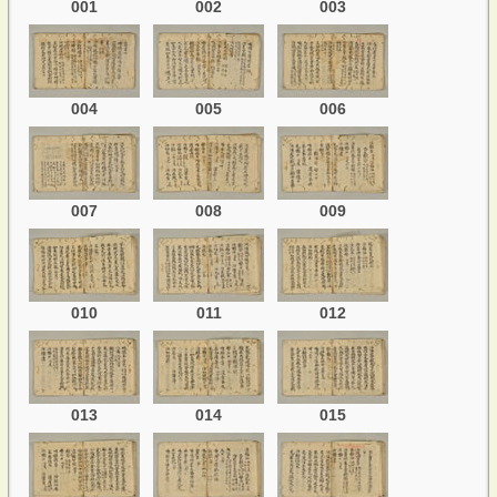
001
002
003
004
005
006
007
008
009
010
011
012
013
014
015