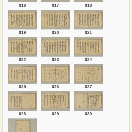
016
017
018
019
020
021
022
023
024
025
026
027
028
029
030