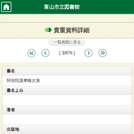
富山市立図書館
貴重資料詳細
一覧画面に戻る
<<
<<
[ 3/876 ]
次
最
最初
前
>>
後>>
書名
阿弥陀護摩略次第
書名よみ
著者
出版地