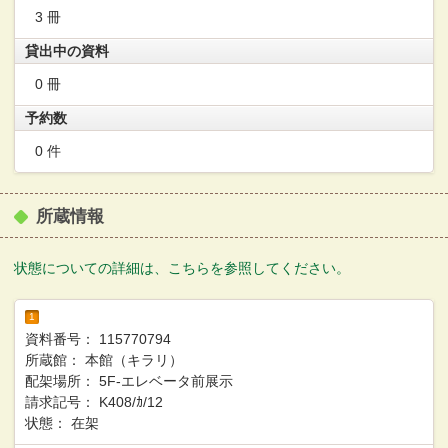
3 冊
貸出中の資料
0 冊
予約数
0 件
所蔵情報
状態についての詳細は、こちらを参照してください。
1
資料番号：
115770794
所蔵館：
本館（キラリ）
配架場所：
5F-エレベータ前展示
請求記号：
K408/ｶ/12
状態：
在架