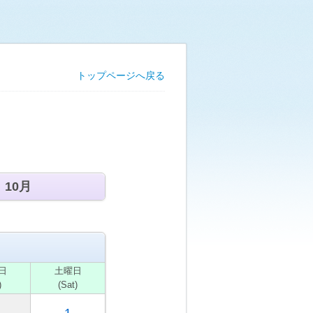
トップページへ戻る
10月
日
土
曜日
)
(Sat)