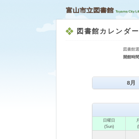
富山市立図書館
図書館カレンダ
図書館選
開館時
8月
日
曜日
(Sun)