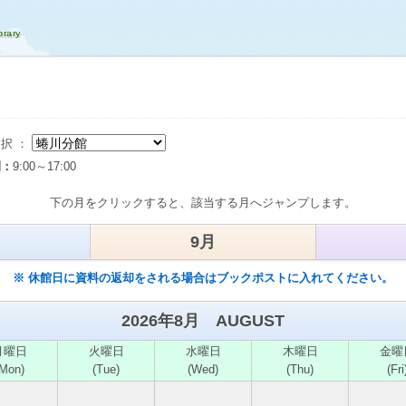
ー
択 ：
間：
9:00～17:00
下の月をクリックすると、該当する月へジャンプします。
9月
※ 休館日に資料の返却をされる場合はブックポストに入れてください。
2026年8月 AUGUST
月
曜日
火
曜日
水
曜日
木
曜日
金
曜
(Mon)
(Tue)
(Wed)
(Thu)
(Fri