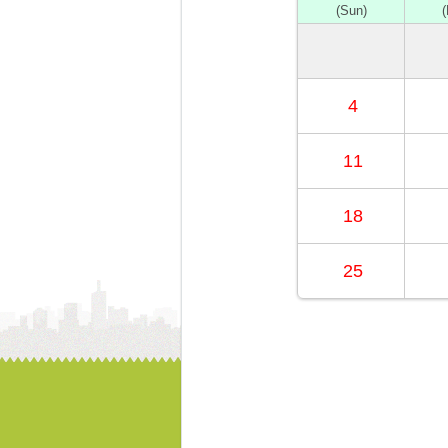
(Sun)
4
11
18
25