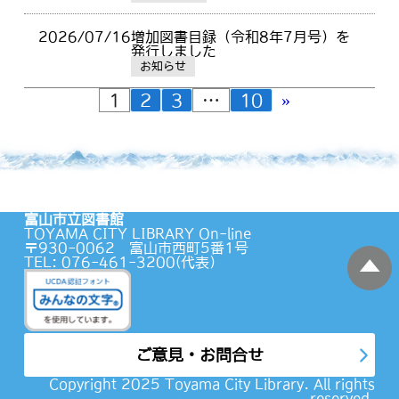
2026/07/16
増加図書目録（令和8年7月号）を
発行しました
お知らせ
»
1
2
3
…
10
富山市立図書館
TOYAMA CITY LIBRARY On-line
〒930-0062 富山市西町5番1号
TEL: 076-461-3200(代表）
蔵書検索
ご意見・お問合せ
マイページ
Copyright 2025 Toyama City Library. All rights
reserved.