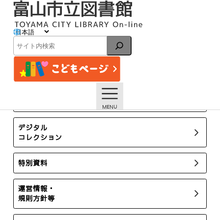
内
容
を
ス
藤ノ木分館
キ
検
ッ
索
プ
トップページ
お知らせ一覧
お知らせ
藤ノ木分館
所蔵新聞・雑誌
デジタル
コレクション
特別資料
運営情報・
規則方針等