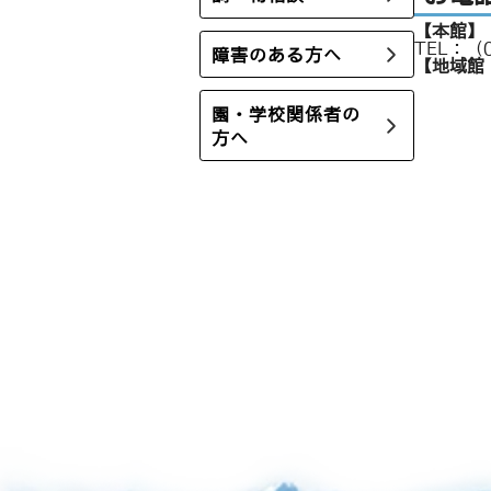
【本館】
TEL：（0
障害のある方へ
【地域館
園・学校関係者の
方へ