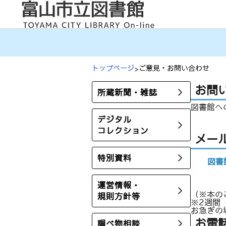
内
容
を
ス
キ
ッ
プ
トップページ
ご意見・お問い合わせ
お問
所蔵新聞・雑誌
図書館へ
デジタル
コレクション
メー
特別資料
図書
運営情報・
（※本の
規則方針等
※2週間
お急ぎの
お電
調べ物相談