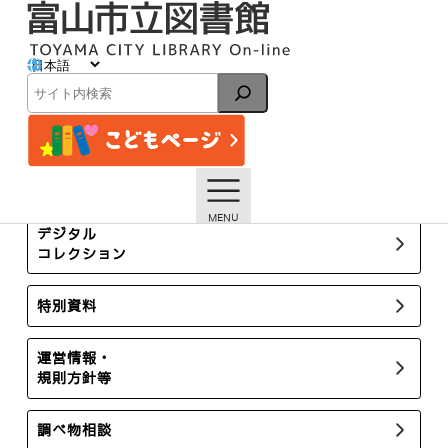
内
容
を
ス
図書館案内
キ
検
ッ
索
プ
トップページ
図書館案内
蜷川分館
所蔵新聞・雑誌
デジタル
コレクション
特別資料
運営情報・
規則方針等
調べ物相談