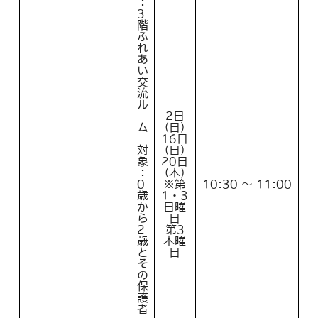
：
3
階
ふ
れ
あ
い
交
流
ル
ー
2日
ム
(日)
16日
対
(日)
象
20日
：
(木)
0
※第
10:30 ～ 11:00
歳
1・3
か
日曜
ら
日
2
第3
歳
木曜
と
日
そ
の
保
護
者