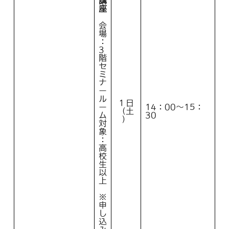
講
座
会
場
：
3
階
セ
ミ
ナ
ー
ル
１日
ー
14：00～15：
（土
ム
30
）
対
象
：
高
校
生
以
上
※
申
し
込