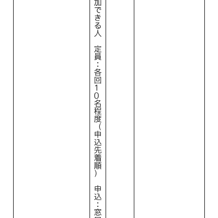
加
で
き
る
人
定
員
：
各
回
1
0
名
程
度
（
申
込
先
着
順
）
申
込
：
窓