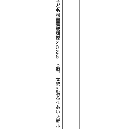
子
ど
も
司
書
養
成
講
座
2
0
2
6
会
場
：
本
館
3
階
ふ
れ
あ
い
交
流
ル