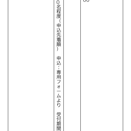
0
名
程
度
（
申
込
先
着
順
）
申
込
：
専
用
フ
ォ
ー
ム
よ
り
受
付
期
間