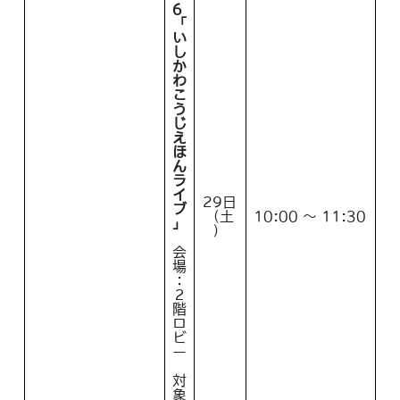
6
「
い
し
か
わ
こ
う
じ
え
ほ
ん
ラ
イ
29日
ブ
（土
10:00 ～ 11:30
」
）
会
場
：
２
階
ロ
ビ
ー
対
象