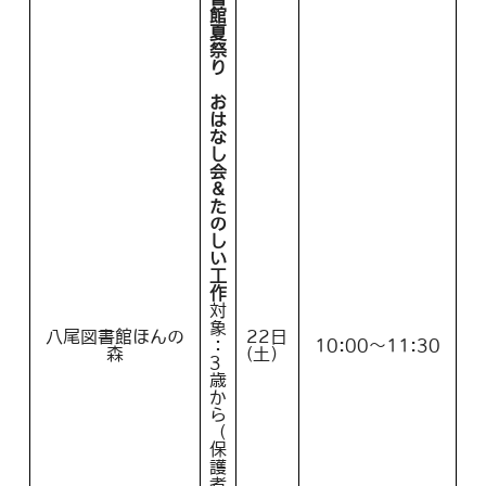
館
夏
祭
り
お
は
な
し
会
＆
た
の
し
い
工
作
対
象
八尾図書館ほんの
22日
：
10:00～11:30
森
(土）
3
歳
か
ら
（
保
護
者