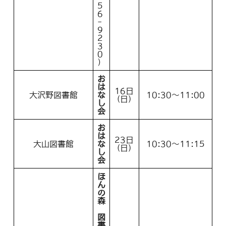
5
6
-
9
2
3
0
）
お
は
16日
大沢野図書館
な
10:30～11:00
(日)
し
会
お
は
23日
大山図書館
な
10:30～11:15
(日)
し
会
ほ
ん
の
森
図
書