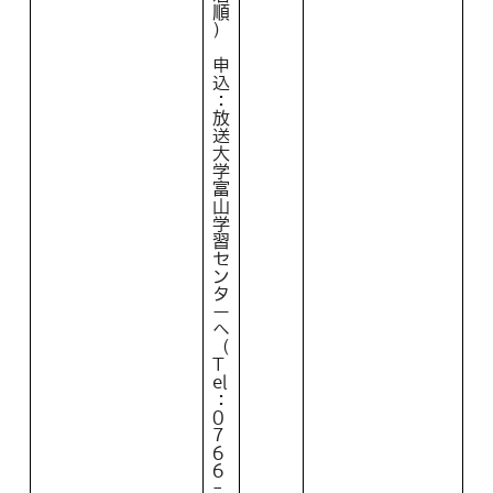
順
）
申
込
：
放
送
大
学
富
山
学
習
セ
ン
タ
ー
へ
（
T
el
：
0
7
6
6
-