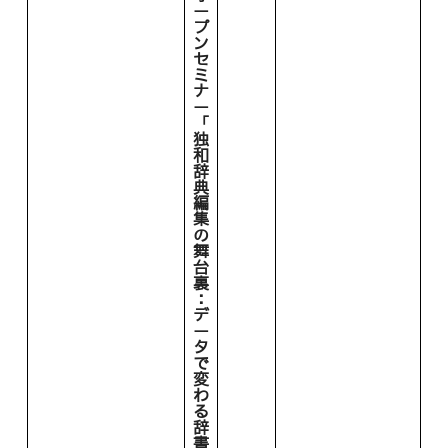
ー
プ
ン
セ
ミ
ナ
ー
「
独
和
辞
典
編
集
の
舞
台
裏
：
デ
ー
タ
で
変
わ
る
辞
書