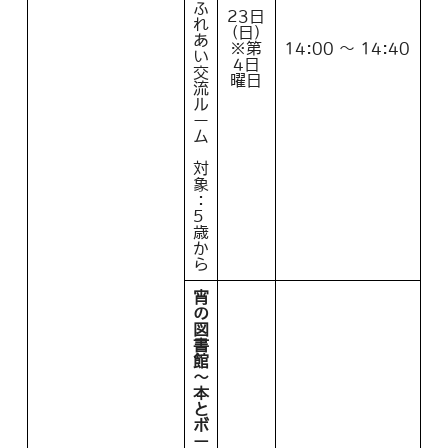
ふ
23日
れ
(日)
あ
※第
14:00 ～ 14:40
い
4日
交
曜日
流
ル
ー
ム
対
象
：
5
歳
か
ら
宵
の
図
書
館
～
本
と
ボ
ー