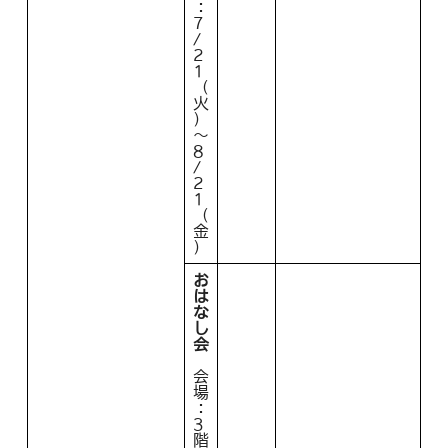
：
7
/
2
1
（
火
）
～
8
/
2
1
（
金
）
お
は
な
し
会
会
場
：
3
階