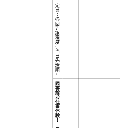
定
員
：
各
回
7
組
程
度
(
当
日
先
着
順
)
図
書
館
お
仕
事
体
験
！