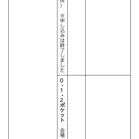
伴
）
※
申
し
込
み
は
終
了
し
ま
し
た
0
・
1
・
2
ポ
ケ
ッ
ト
会
場