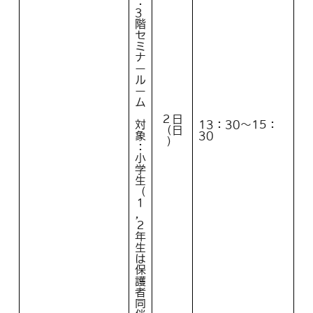
：
3
階
セ
ミ
ナ
ー
ル
ー
ム
２日
対
13：30～15：
（日
象
30
）
：
小
学
生
（
１
，
２
年
生
は
保
護
者
同