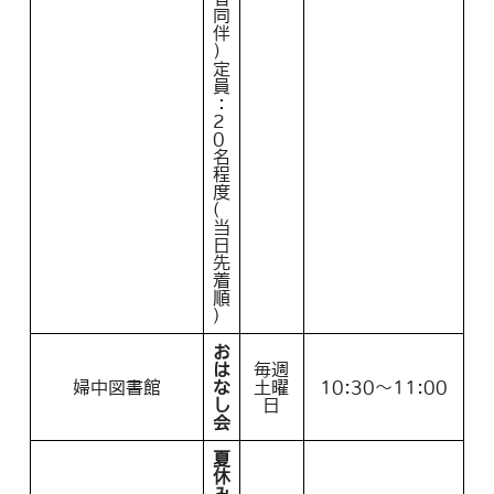
同
伴
）
定
員
：
2
0
名
程
度
(
当
日
先
着
順
)
お
は
毎週
婦中図書館
な
土曜
10:30～11:00
し
日
会
夏
休
み