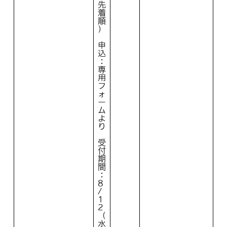
先
着
順
）
申
込
：
専
用
フ
ォ
ー
ム
よ
り
受
付
期
間
：
8
/
1
2
（
水