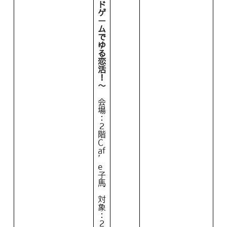
ド
ゲ
ー
ム
で
ゆ
る
恋
活
！
～
会
場
：
２
階
C
af
’
e
子
馬
対
象
：
２