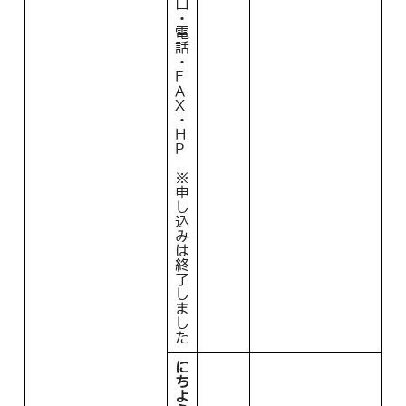
口
・
電
話
・
F
A
X
・
H
P
※
申
し
込
み
は
終
了
し
ま
し
た
に
ち
よ