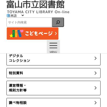
内
容
を
ス
展示 ・ 行事予定
キ
検
ッ
索
プ
トップページ
展示 ・ 行事予定
8月の行事予定
所蔵新聞・雑誌
デジタル
コレクション
特別資料
運営情報・
規則方針等
調べ物相談