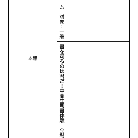
ー
ム
対
象
：
一
般
書
を
司
本館
る
の
は
君
だ
！
中
高
生
司
書
体
験
会
場