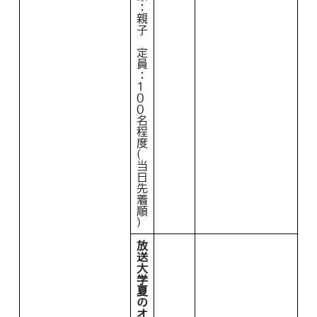
：
親
子
定
員
：
1
0
0
名
程
度
(
当
日
先
着
順
)
放
送
大
学
夏
の
オ