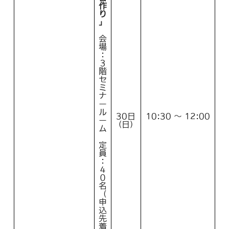
作
り
」
会
場
：
３
階
セ
ミ
ナ
ー
ル
30日
10:30 ～ 12:00
ー
(日)
ム
定
員
：
４
０
名
（
申
込
先
着