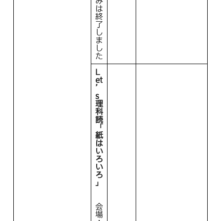
み
は
終
了
し
ま
し
た
L
et
’
s
理
科
読
「
紙
は
い
ろ
い
ろ
」
会
場