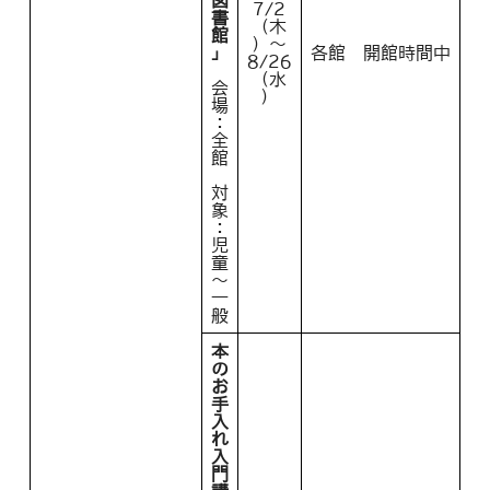
7/2
書
（木
館
）～
」
各館 開館時間中
8/26
（水
会
）
場
：
全
館
対
象
：
児
童
～
一
般
本
の
お
手
入
れ
入
門