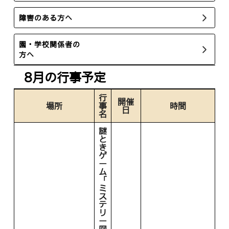
障害のある方へ
園・学校関係者の
方へ
8月の行事予定
行
開催
場所
事
時間
日
名
謎
と
き
ゲ
ー
ム
「
ミ
ス
テ
リ
ー
図