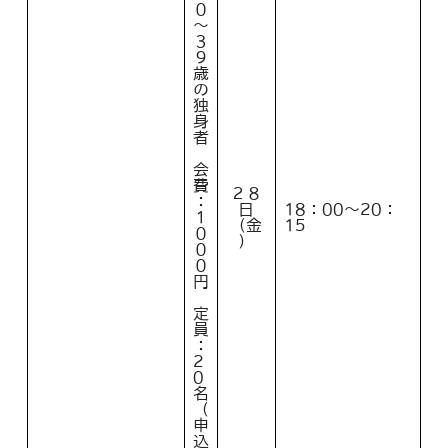
０
～
３
９
歳
の
独
身
者
会
費
２８
：
日
18：00～20：
１
（金
15
０
）
０
０
円
定
員
：
2
0
名
（
申
込