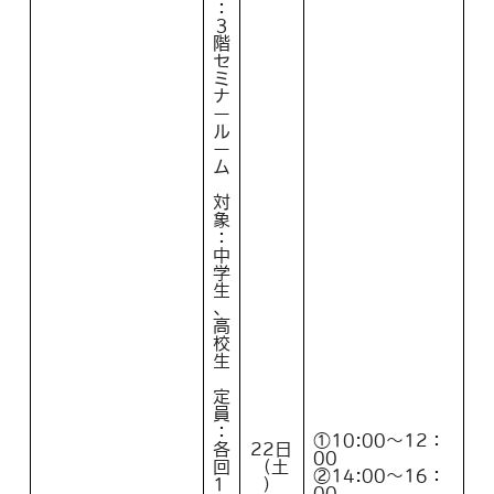
：
３
階
セ
ミ
ナ
ー
ル
ー
ム
対
象
：
中
学
生
、
高
校
生
定
員
：
①10:00～12：
各
22日
00
回
（土
②14:00～16：
1
）
00