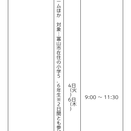
ー
ム
ほ
か
対
象
：
富
山
市
在
住
の
小
学
５
．
６
4日
年
（火
生
）
9:00 ～ 11:30
※
6日
２
（木
日
）
間
と
も
参