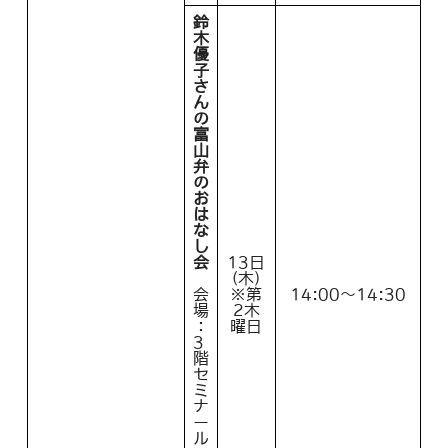
鈴
木
優
子
さ
ん
の
富
山
弁
の
お
は
な
し
会
13日
(木)
会
※第
14:00～14:30
場
2木
：
曜日
3
階
セ
ミ
ナ
ー
ル