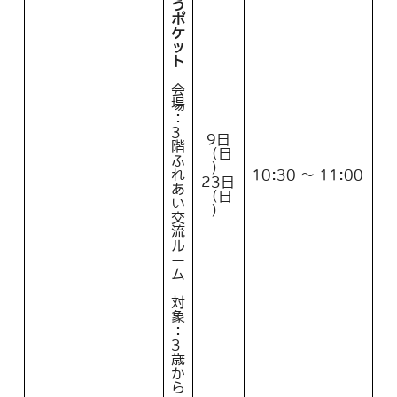
う
ポ
ケ
ッ
ト
会
場
：
3
9日
階
（日
ふ
）
れ
10:30 ～ 11:00
23日
あ
（日
い
）
交
流
ル
ー
ム
対
象
：
3
歳
か
ら